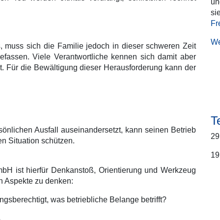
un
Ge
Se
ber
s
T
W
Fr
Bu
We
 muss sich die Familie jedoch in dieser schweren Zeit
fassen. Viele Verantwortliche kennen sich damit aber
ert. Für die Bewältigung dieser Herausforderung kann der
T
sönlichen Ausfall auseinandersetzt, kann seinen Betrieb
29
n Situation schützen.
19
mbH ist hierfür Denkanstoß, Orientierung und Werkzeug
ten Aspekte zu denken:
gsberechtigt, was betriebliche Belange betrifft?