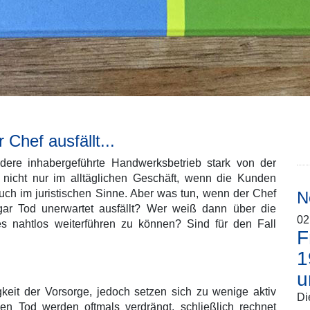
Chef ausfällt...
ndere inhabergeführte Handwerksbetrieb stark von der
nicht nur im alltäglichen Geschäft, wenn die Kunden
uch im juristischen Sinne. Aber was tun, wenn der Chef
N
ar Tod unerwartet ausfällt? Wer weiß dann über die
03
02
01
15
19
19
 nahtlos weiterführen zu können? Sind für den Fall
F
F
L
W
S
H
H
1
d
B
B
2
u
V
2
Di
S
un
eit der Vorsorge, jedoch setzen sich zu wenige aktiv
Di
D
..
D
Or
n Tod werden oftmals verdrängt, schließlich rechnet